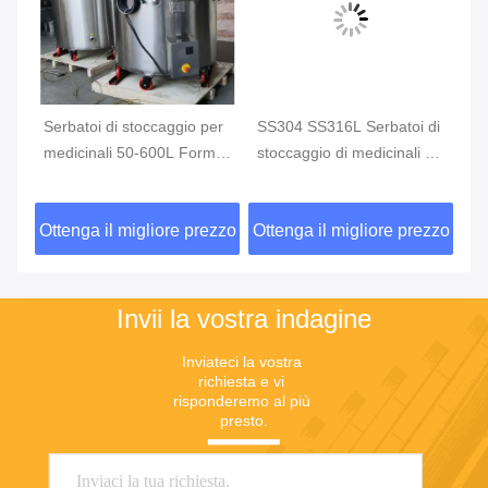
Serbatoi di stoccaggio per
SS304 SS316L Serbatoi di
Se
medicinali 50-600L Forma
stoccaggio di medicinali a
me
cilindrica
gel morbido per la gamma
da
di temperatura da 20C a
me
zzo
Ottenga il migliore prezzo
Ottenga il migliore prezzo
Ot
120C
Invii la vostra indagine
Inviateci la vostra 
richiesta e vi 
risponderemo al più 
presto.