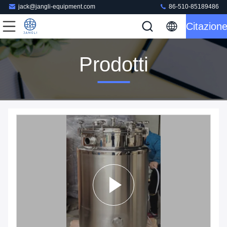
jack@jangli-equipment.com
86-510-85189486
Citazion
Prodotti