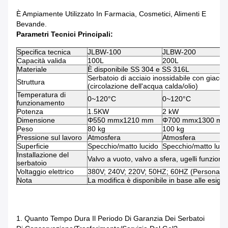
È Ampiamente Utilizzato In Farmacia, Cosmetici, Alimenti E
Bevande.
Parametri Tecnici Principali:
Specifica tecnica
JLBW-100
JLBW-200
Capacità valida
100L
200L
Materiale
È disponibile SS 304 e SS 316L
Serbatoio di acciaio inossidabile con giacc
Struttura
(circolazione dell'acqua calda/olio)
Temperatura di
0~120°C
0~120°C
funzionamento
Potenza
1.5KW
2 kW
Dimensione
Φ550 mmx1210 mm
Φ700 mmx1300 m
Peso
80 kg
100 kg
Pressione sul lavoro
Atmosfera
Atmosfera
Superficie
Specchio/matto lucido
Specchio/matto luci
Installazione del
Valvo a vuoto, valvo a sfera, ugelli funzional
serbatoio
Voltaggio elettrico
380V; 240V; 220V; 50HZ; 60HZ (Personaliz
Nota
La modifica è disponibile in base alle esige
1. Quanto Tempo Dura Il Periodo Di Garanzia Dei Serbatoi