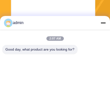
admin
2:07 AM
Invia
Good day, what product are you looking for?
Wuxi Jangli Machinery Co., Ltd.
jack@jangli-equipment.com
86-510-85189486
N. 99, Jinxi Road, Binhu, Wu
xi, Jiangsu, Cina