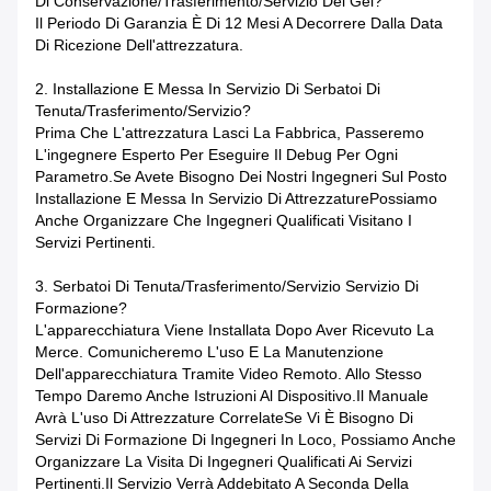
Di Conservazione/trasferimento/servizio Del Gel?
Il Periodo Di Garanzia È Di 12 Mesi A Decorrere Dalla Data
Di Ricezione Dell'attrezzatura.
2. Installazione E Messa In Servizio Di Serbatoi Di
Tenuta/trasferimento/servizio?
Prima Che L'attrezzatura Lasci La Fabbrica, Passeremo
L'ingegnere Esperto Per Eseguire Il Debug Per Ogni
Parametro.Se Avete Bisogno Dei Nostri Ingegneri Sul Posto
Installazione E Messa In Servizio Di AttrezzaturePossiamo
Anche Organizzare Che Ingegneri Qualificati Visitano I
Servizi Pertinenti.
3. Serbatoi Di Tenuta/trasferimento/servizio Servizio Di
Formazione?
L'apparecchiatura Viene Installata Dopo Aver Ricevuto La
Merce. Comunicheremo L'uso E La Manutenzione
Dell'apparecchiatura Tramite Video Remoto. Allo Stesso
Tempo Daremo Anche Istruzioni Al Dispositivo.Il Manuale
Avrà L'uso Di Attrezzature CorrelateSe Vi È Bisogno Di
Servizi Di Formazione Di Ingegneri In Loco, Possiamo Anche
Organizzare La Visita Di Ingegneri Qualificati Ai Servizi
Pertinenti.Il Servizio Verrà Addebitato A Seconda Della