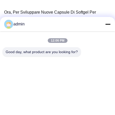
Ora, Per Sviluppare Nuove Capsule Di Softgel Per
L'industria Della Cura Della Pelle, Diversi Prodotti Di
admin
Softgel Sono In Vendita Sul Mercato In Tutto Il Mondo.Ha
Due Linee Di Produzione Di Softgel E Un Sistema Di
12:06 PM
Fusione Automatica Della Gelatina Di Jangli Machinery
Co.., LTD.
Good day, what product are you looking for?
Wuxi Jangli Machinery Co., Ltd.
jack@jangli-equipment.com
86-510-85189486
N. 99, Jinxi Road, Binhu, Wu
xi, Jiangsu, Cina